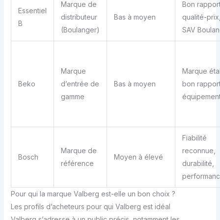
Marque de
Bon rappor
Essentiel
distributeur
Bas à moyen
qualité-prix
B
(Boulanger)
SAV Boulan
Marque
Marque étab
Beko
d’entrée de
Bas à moyen
bon rappor
gamme
équipement
Fiabilité
Marque de
reconnue,
Bosch
Moyen à élevé
référence
durabilité,
performan
Pour qui la marque Valberg est-elle un bon choix ?
Les profils d’acheteurs pour qui Valberg est idéal
Valberg s’adresse à un public précis, notamment les