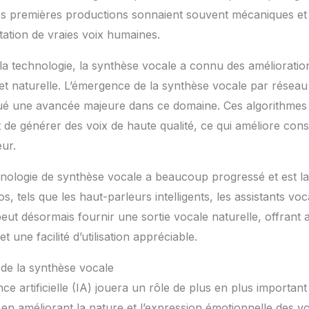
es premières productions sonnaient souvent mécaniques et 
mitation de vraies voix humaines.
la technologie, la synthèse vocale a connu des améliorations
 et naturelle. L’émergence de la synthèse vocale par rése
ué une avancée majeure dans ce domaine. Ces algorithmes 
de générer des voix de haute qualité, ce qui améliore con
eur.
hnologie de synthèse vocale a beaucoup progressé et est la
s, tels que les haut-parleurs intelligents, les assistants voca
peut désormais fournir une sortie vocale naturelle, offrant 
et une facilité d’utilisation appréciable.
de la synthèse vocale
igence artificielle (IA) jouera un rôle de plus en plus importa
 en améliorant la nature et l’expression émotionnelle des v