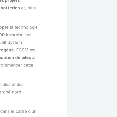
es projets
 batteries
et, plus
per la technologie
00 brevets
. Les
Cell System
drogène
. FCSM est
cation de piles à
 commencer cette
lules et des
marché nord-
 dans le cadre d’un