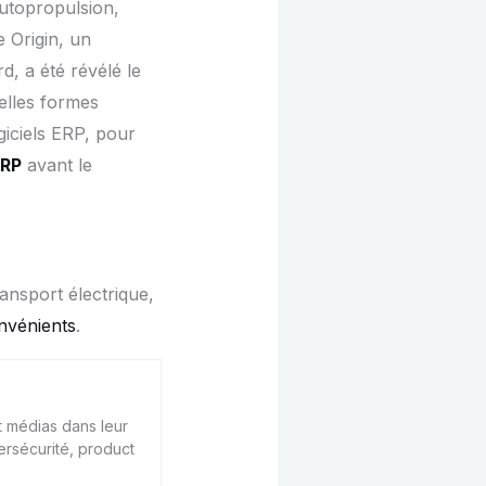
autopropulsion,
e Origin, un
d, a été révélé le
elles formes
iciels ERP, pour
ERP
avant le
ansport électrique,
onvénients
.
 médias dans leur
ersécurité, product