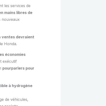
nt les services de
en mains libres de
es nouveaux
s ventes devraient
de Honda.
des économies
t exécutif
en
pourparlers pour
tible à hydrogène
ge de véhicules,