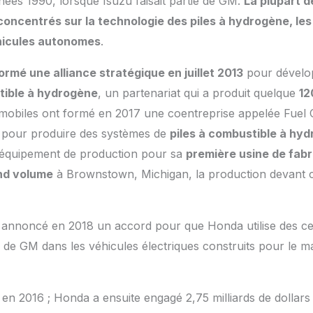
nnées 1990, lorsque Isuzu faisait partie de GM.
La plupart d
ncentrés sur la technologie des piles à hydrogène, les
icules autonomes
.
rmé une alliance stratégique en juillet 2013
pour dévelop
tible à hydrogène
, un partenariat qui a produit quelque
12
mobiles ont formé en 2017 une coentreprise appelée Fuel 
 pour produire des systèmes de
piles à combustible à hy
r l’équipement de production pour sa
première usine de fabri
nd volume
à Brownstown, Michigan, la production devant
 annoncé en 2018 un accord pour que Honda utilise des cel
 de GM dans les véhicules électriques construits pour le 
en 2016 ; Honda a ensuite engagé 2,75 milliards de dollars