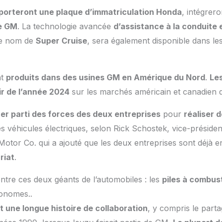
 porteront une plaque d’immatriculation Honda
, intégrero
e GM
. La technologie avancée
d’assistance à la conduite 
le nom de
Super Cruise
, sera également disponible dans l
nt
produits dans des usines GM en Amérique du Nord
.
Le
r de l’année 2024
sur les marchés américain et canadien 
irer parti des forces des deux entreprises
pour
réaliser 
 véhicules électriques, selon Rick Schostek, vice-présiden
otor Co. qui a ajouté que les deux entreprises sont déjà 
riat
.
entre ces deux géants de l’automobiles : les
piles à combus
tonomes..
t une longue histoire de collaboration
, y compris le parta