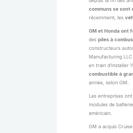
depuis la fin des a
communs se sont co
récemment, les
véh
GM et Honda ont fo
des
piles à combus
constructeurs auto
Manufacturing LLC
en train d’installe
combustible à gra
année, selon GM.
Les entreprises ont
modules de batterie
américain.
GM a acquis Cruise 