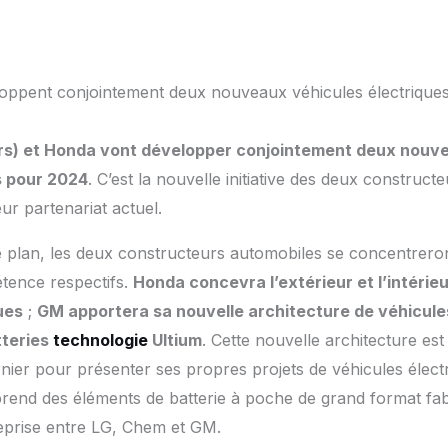
ppent conjointement deux nouveaux véhicules électriques 
s) et Honda vont développer conjointement deux nouv
s pour 2024
. C’est la nouvelle initiative des deux construc
ur partenariat actuel.
 plan, les deux constructeurs automobiles se concentreron
tence respectifs.
Honda concevra l’extérieur et l’intéri
ues
;
GM apportera sa nouvelle architecture de véhicules
tteries
technologie
Ultium
. Cette nouvelle architecture es
rnier pour présenter ses propres projets de véhicules élect
rend des éléments de batterie à poche de grand format fab
eprise entre LG, Chem et GM.