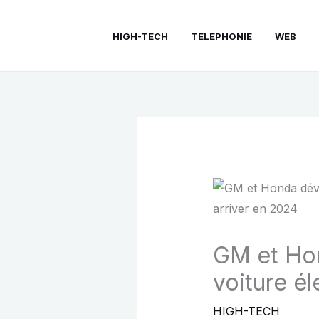
Aller
au
HIGH-TECH
TELEPHONIE
WEB
contenu
GM et Hond
voiture é
HIGH-TECH