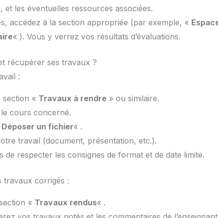
, et les éventuelles ressources associées.
es, accédez à la section appropriée (par exemple, «
Espace
aire
« ). Vous y verrez vos résultats d’évaluations.
 récupérer ses travaux ?
vail :
a section «
Travaux à rendre
» ou similaire.
 le cours concerné.
«
Déposer un fichier
« .
tre travail (document, présentation, etc.).
 de respecter les consignes de format et de date limite.
 travaux corrigés :
 section «
Travaux rendus
« .
rez vos travaux notés et les commentaires de l’enseignant