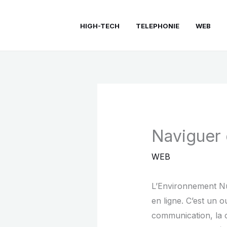
Aller
au
HIGH-TECH
TELEPHONIE
WEB
contenu
Naviguer 
WEB
L’Environnement Nu
en ligne. C’est un o
communication, la c