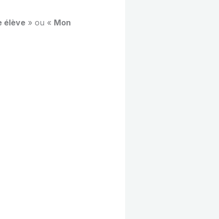
 élève
» ou «
Mon
.