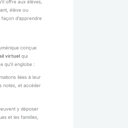
’il offre aux élèves,
ant, élève ou
e façon d’apprendre
numérique conçue
l virtuel
qui
 qu’il englobe :
ations liées à leur
rs notes, et accéder
 peuvent y déposer
s et les familles,