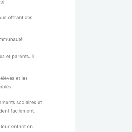
té.
us offrant des
communauté
s et parents. Il
lèves et les
iblés.
ements scolaires et
dent facilement.
 leur enfant en