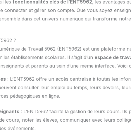
il les
fonctionnalités clés de l’ENT5962
, les avantages qu
 se connecter et gérer son compte. Que vous soyez enseign
ensemble dans cet univers numérique qui transforme notr
T5962 ?
umérique de Travail 5962 (ENT5962) est une plateforme 
les établissements scolaires. Il s’agit d’un
espace de travai
nseignants et parents au sein d’une même interface. Voici ce
ves
: L’ENT5962 offre un accès centralisé à toutes les inform
s peuvent consulter leur emploi du temps, leurs devoirs, leu
rces pédagogiques en ligne.
eignants
: L’ENT5962 facilite la gestion de leurs cours. Ils
de cours, noter les élèves, communiquer avec leurs collègue
 des événements.