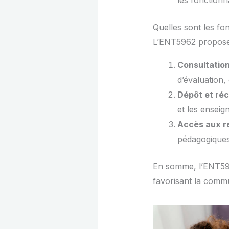
les fonctionn
Quelles sont les fo
L’ENT5962 propose p
Consultation
d’évaluation,
Dépôt et ré
et les enseig
Accès aux r
pédagogiques,
En somme, l’ENT5962
favorisant la commu