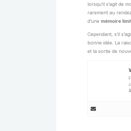
lorsqu’il s’agit de
rarement au rendez
d’une
mémoire lim
Cependant, s’il s’ag
bonne idée. La rais
et la sortie de no
F
c
&