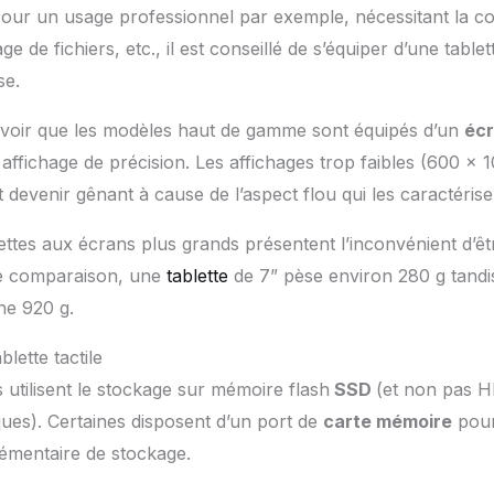
Pour un usage professionnel par exemple, nécessitant la co
e de fichiers, etc., il est conseillé de s’équiper d’une tabl
ise.
savoir que les modèles haut de gamme sont équipés d’un
écr
affichage de précision. Les affichages trop faibles (600 x 
devenir gênant à cause de l’aspect flou qui les caractéris
ettes aux écrans plus grands présentent l’inconvénient d’ê
 de comparaison, une
tablette
de 7” pèse environ 280 g tandis
ne 920 g.
blette tactile
es utilisent le stockage sur mémoire flash
SSD
(et non pas 
ques). Certaines disposent d’un port de
carte mémoire
pour
émentaire de stockage.