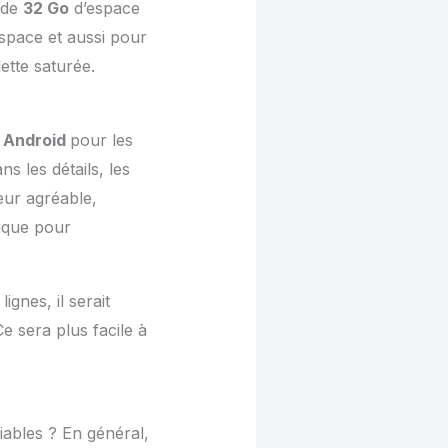
 de
32 Go
d’espace
espace et aussi pour
ette saturée.
t
Android
pour les
 les détails, les
eur agréable,
tique pour
ignes, il serait
 sera plus facile à
iables ? En général,