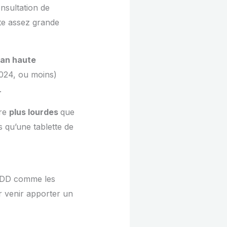
nsultation de
ette assez grande
an haute
1024, ou moins)
e.
tre
plus lourdes
que
 qu’une tablette de
HDD comme les
 venir apporter un