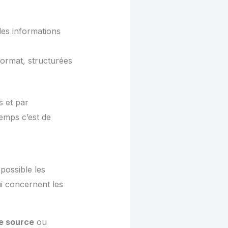
des informations
format, structurées
s et par
temps c’est de
possible les
ui concernent les
le source
ou