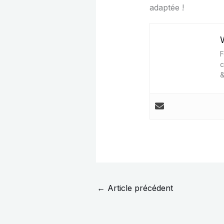
adaptée !
F
c
&
←
Article précédent