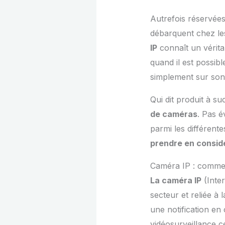
Autrefois réservées
débarquent chez les 
IP
connaît un vérita
quand il est possibl
simplement sur son
Qui dit produit à s
de caméras
. Pas é
parmi les différen
prendre en consid
Caméra IP : comme
La caméra IP
(Inte
secteur et reliée à 
une notification en
vidéosurveillance c