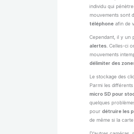
individu qui pénètre
mouvements sont d
téléphone
afin de v
Cependant, il y un 
alertes
. Celles-ci 
mouvements intempes
délimiter des zone
Le stockage des cl
Parmi les différent
micro SD pour stoc
quelques problèmes.
pour
détruire les 
de même si la cart
D’autres caméras, p