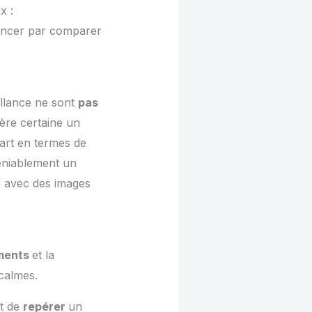
x :
encer par comparer
illance ne sont
pas
ère certaine un
cart en termes de
éniablement un
r avec des images
ments
et la
 calmes.
et de
repérer
un