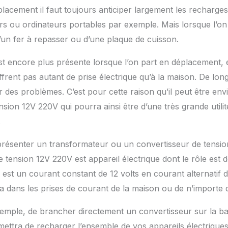
lacement il faut toujours anticiper largement les recharge
urs ou ordinateurs portables par exemple. Mais lorsque l’o
 d’un fer à repasser ou d’une plaque de cuisson.
st encore plus présente lorsque l’on part en déplacement,
ffrent pas autant de prise électrique qu’à la maison. De long
 des problèmes. C’est pour cette raison qu’il peut être env
nsion 12V 220V qui pourra ainsi être d’une très grande utili
.
ésenter un transformateur ou un convertisseur de tensio
 tension 12V 220V est appareil électrique dont le rôle est 
 est un courant constant de 12 volts en courant alternatif d
 a dans les prises de courant de la maison ou de n’importe 
exemple, de brancher directement un convertisseur sur la ba
mettra de recharger l’ensemble de vos appareils électriques