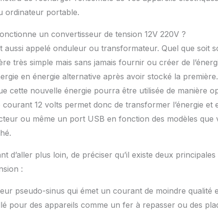
u ordinateur portable.
fonctionne un convertisseur de tension 12V 220V ?
t aussi appelé onduleur ou transformateur. Quel que soit s
re très simple mais sans jamais fournir ou créer de l’énergi
rgie en énergie alternative après avoir stocké la première.
ue cette nouvelle énergie pourra être utilisée de manière op
 courant 12 volts permet donc de transformer l’énergie et e
ecteur ou même un port USB en fonction des modèles que
hé.
ant d’aller plus loin, de préciser qu’il existe deux principale
nsion :
eur pseudo-sinus qui émet un courant de moindre qualité et 
illé pour des appareils comme un fer à repasser ou des pla