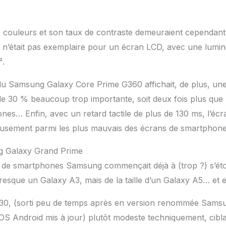
 couleurs et son taux de contraste demeuraient cependant
ieur n’était pas exemplaire pour un écran LCD, avec une lumi
².
 du Samsung Galaxy Core Prime G360 affichait, de plus, une
de 30 % beaucoup trop importante, soit deux fois plus que
es… Enfin, avec un retard tactile de plus de 130 ms, l’éc
eusement parmi les plus mauvais des écrans de smartphon
g Galaxy Grand Prime
 de smartphones Samsung commençait déjà à (trop ?) s’éto
resque un Galaxy A3, mais de la taille d’un Galaxy A5… et e
30, (sorti peu de temps après en version renommée Sams
S Android mis à jour) plutôt modeste techniquement, cibla