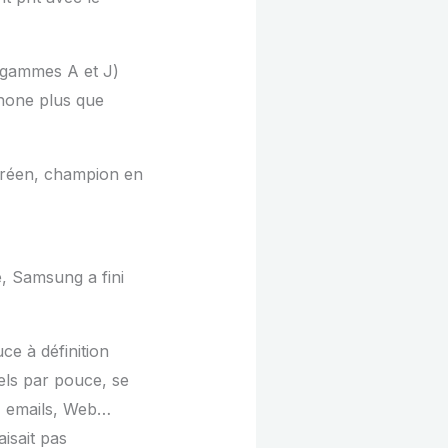
s gammes A et J)
tphone plus que
oréen, champion en
, Samsung a fini
e à définition
xels par pouce, se
x, emails, Web…
isait pas