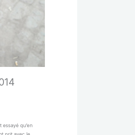
014
t essayé qu’en
t prit avec le