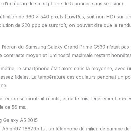
ille d’un écran de smartphone de 5 pouces sans se ruiner.
définition de 960 x 540 pixels (LowRes, soit non HD) sur un
solution de 220 ppp de surcroît, on pouvait dire que le ren
e l’écran du Samsung Galaxy Grand Prime G530 n’était pas
e contraste moyen et luminosité maximale restant honnêtes
rimétrie, le smartphone était alors dans la moyenne, avec u
 assez fidèles. La température des couleurs penchait un poil
êne.
 cet écran se montrait réactif, et cette fois, légèrement au
ile de 56 ms.
g Galaxy A5 2015
 A5 gh97 16679b fut un téléphone de milieu de gamme d