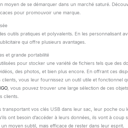
t un moyen de se démarquer dans un marché saturé. Découvr
fficaces pour promouvoir une marque.
isée
es outils pratiques et polyvalents. En les personnalisant a
blicitaire qui offre plusieurs avantages.
 et grande portabilité
tilisées pour stocker une variété de fichiers tels que des 
idéos, des photos, et bien plus encore. En offrant ces dispo
clients, vous leur fournissez un outil utile et fonctionnel qu’
IGO
, vous pouvez trouver une large sélection de ces objet
s clients.
s transportant vos clés USB dans leur sac, leur poche ou 
u’ils ont besoin d’accéder à leurs données, ils vont à coup 
 un moyen subtil, mais efficace de rester dans leur esprit.