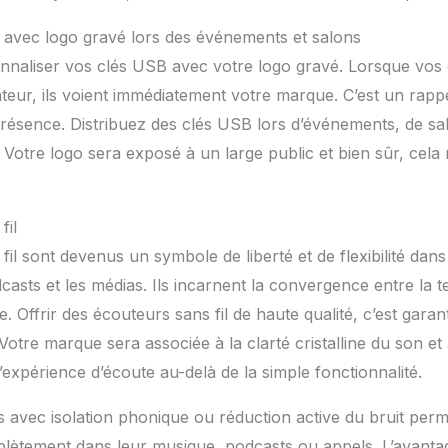
é avec logo gravé lors des événements et salons
aliser vos clés USB avec votre logo gravé. Lorsque vos cl
ateur, ils voient immédiatement votre marque. C’est un rappe
résence. Distribuez des clés USB lors d’événements, de sa
otre logo sera exposé à un large public et bien sûr, cela re
fil
il sont devenus un symbole de liberté et de flexibilité dans
sts et les médias. Ils incarnent la convergence entre la te
. Offrir des écouteurs sans fil de haute qualité, c’est gara
Votre marque sera associée à la clarté cristalline du son et 
’expérience d’écoute au-delà de la simple fonctionnalité.
s avec isolation phonique ou réduction active du bruit perme
ètement dans leur musique, podcasts ou appels. L’avantage 