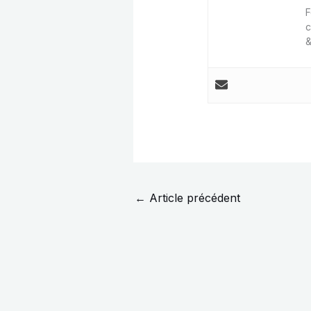
F
c
&
←
Article précédent