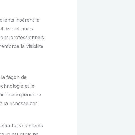
ients insèrent la
l discret, mais
lons professionnels
nforce la visibilité
 la façon de
chnologie et le
ntir une expérience
à la richesse des
ttent à vos clients
ici est qu’ils ne