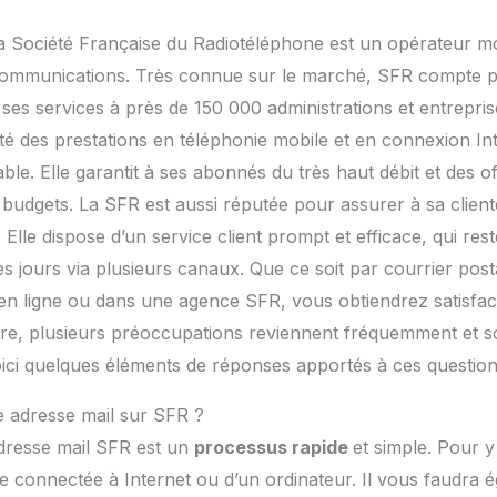
a Société Française du Radiotéléphone est un opérateur mo
écommunications. Très connue sur le marché, SFR compte pl
t ses services à près de 150 000 administrations et entrepri
ité des prestations en téléphonie mobile et en connexion I
le. Elle garantit à ses abonnés du très haut débit et des of
 budgets. La SFR est aussi réputée pour assurer à sa client
. Elle dispose d’un service client prompt et efficace, qui rest
s jours via plusieurs canaux. Que ce soit par courrier post
en ligne ou dans une agence SFR, vous obtiendrez satisfact
titre, plusieurs préoccupations reviennent fréquemment et so
ici quelques éléments de réponses apportés à ces question
 adresse mail sur SFR ?
adresse mail SFR est un
processus rapide
et simple. Pour y
te connectée à Internet ou d’un ordinateur. Il vous faudra 