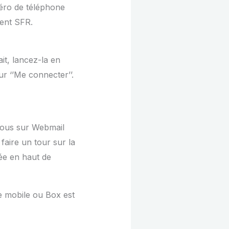
éro de téléphone
ient SFR.
ait, lancez-la en
ur ‘’Me connecter’’.
vous sur Webmail
faire un tour sur la
ée en haut de
ne mobile ou Box est