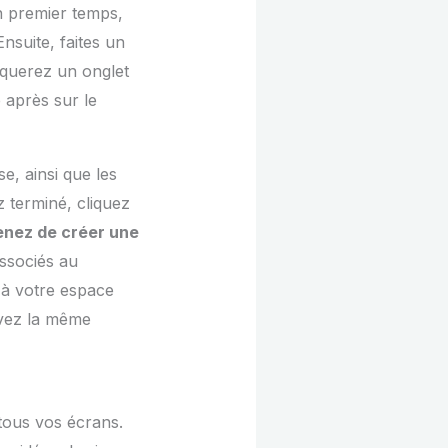
un premier temps,
nsuite, faites un
rquerez un onglet
 après sur le
e, ainsi que les
z terminé, cliquez
enez de créer une
associés au
z à votre espace
ivez la même
 tous vos écrans.