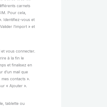
différents carnets
SIM. Pour cela,
. Identifiez-vous et
Valider l’import » et
l
et vous connecter.
re à la fin le
ps et finalisez en
ur d’un mail que
à mes contacts ».
ur « Ajouter ».
e, tablette ou