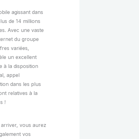
bile agissant dans
us de 14 millions
ses. Avec une vaste
nternet du groupe
fres variées,
èle un excellent
e à la disposition
al, appel
ion dans les plus
nt relatives à la
s !
 arriver, vous aurez
également vos