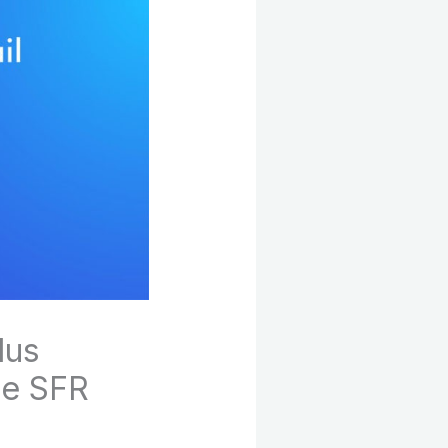
lus
ie SFR