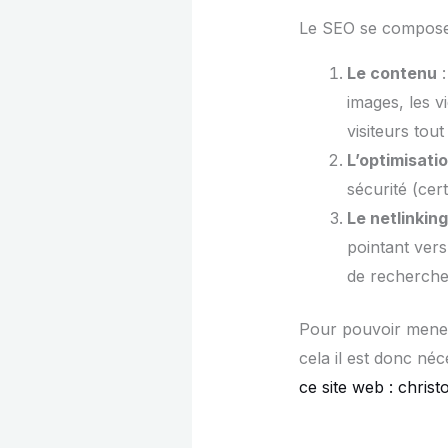
Le SEO se compos
Le contenu
:
images, les v
visiteurs tou
L’optimisati
sécurité (cert
Le netlinking
pointant vers
de recherche
Pour pouvoir mener 
cela il est donc né
ce site web : chris