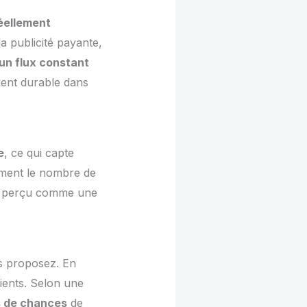
réellement
a publicité payante,
un flux constant
ement durable dans
e
, ce qui capte
lement le nombre de
est perçu comme une
us proposez. En
ients. Selon une
us de chances
de