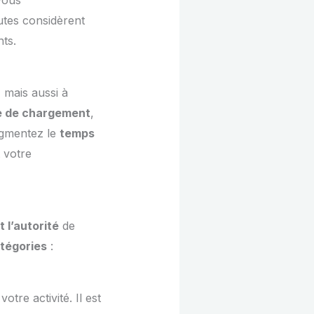
utes considèrent
nts.
 mais aussi à
e de chargement
,
ugmentez le
temps
 votre
 l’autorité
de
atégories
:
otre activité. Il est