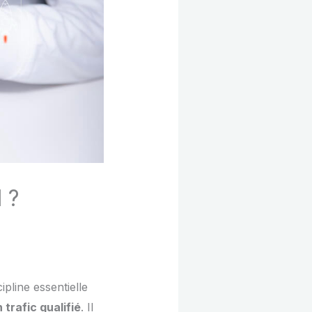
 ?
pline essentielle
n trafic qualifié
. Il