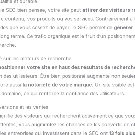
alifié et durable
ie SEO bien pensée, votre site peut
attirer des visiteurs 
e contenu, vos produits ou vos services. Contrairement à l
ue dès que vous cessez de payer, le SEO permet de
générer 
long terme. Ce trafic organique est le fruit d’un positionn
cherche.
ité sur les moteurs de recherche
positionner votre site en haut des résultats de recherch
on des utilisateurs. Être bien positionné augmente non seu
liore aussi
la notoriété de votre marque
. Un site visible 
domaine, ce qui renforce la confiance des utilisateurs.
ersions et les ventes
ignifie des visiteurs qui recherchent activement ce que vo
ttentes, vous augmentez les chances de les convertir en cl
es entreprises qui investissent dans le SEO ont
13 fois pl