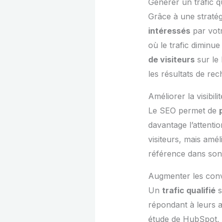
Générer un trafic qu
Grâce à une stratég
intéressés
par votr
où le trafic dimin
de visiteurs
sur le 
les résultats de re
Améliorer la visibil
Le SEO permet de
davantage l’attenti
visiteurs, mais amé
référence dans son 
Augmenter les conv
Un
trafic qualifié
s
répondant à leurs a
étude de HubSpot, l