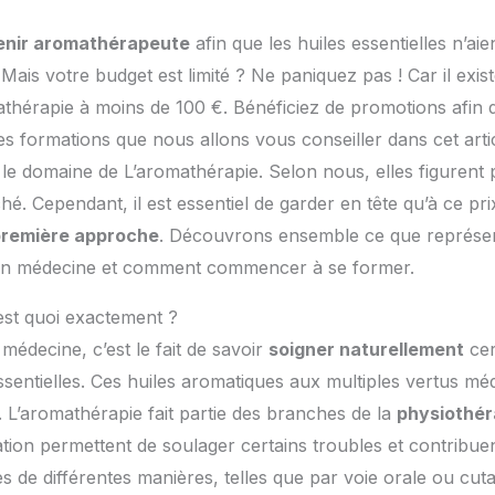
enir aromathérapeute
afin que les huiles essentielles n’ai
Mais votre budget est limité ? Ne paniquez pas ! Car il exis
athérapie à moins de 100 €. Bénéficiez de promotions afin 
es formations que nous allons vous conseiller dans cet arti
le domaine de L’aromathérapie. Selon nous, elles figurent p
. Cependant, il est essentiel de garder en tête qu’à ce prix
remière approche
. Découvrons ensemble ce que représente
s en médecine et comment commencer à se former.
’est quoi exactement ?
médecine, c’est le fait de savoir
soigner naturellement
cer
essentielles. Ces huiles aromatiques aux multiples vertus mé
s. L’aromathérapie fait partie des branches de la
physiothér
ation permettent de soulager certains troubles et contribuen
s de différentes manières, telles que par voie orale ou cuta