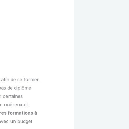
 afin de se former.
 pas de diplôme
r certaines
re onéreux et
res formations à
avec un budget