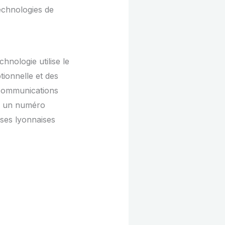
echnologies de
hnologie utilise le
tionnelle et des
communications
sur un numéro
rises lyonnaises