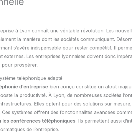
nnelle
reprise à Lyon connaît une véritable révolution. Les nouvel
alement la manière dont les sociétés communiquent. Désor
mant s’avère indispensable pour rester compétitif. Il permet
t externes. Les entreprises lyonnaises doivent donc impéra
s pour prospérer.
système téléphonique adapté
éphonie d’entreprise
bien conçu constitue un atout majeur. I
oste la productivité. À Lyon, de nombreuses sociétés l’on
nfrastructures. Elles optent pour des solutions sur mesure,
s. Ces systèmes offrent des fonctionnalités avancées com
u les conférences téléphoniques
. Ils permettent aussi d’i
formatiques de l’entreprise.