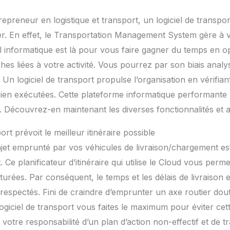
repreneur en logistique et transport, un logiciel de transp
er. En effet, le Transportation Management System gère à 
il informatique est là pour vous faire gagner du temps en op
ches liées à votre activité. Vous pourrez par son biais anal
 Un logiciel de transport propulse l’organisation en vérifia
 bien exécutées. Cette plateforme informatique performante 
s. Découvrez-en maintenant les diverses fonctionnalités et a
ort prévoit le meilleur itinéraire possible
ajet emprunté par vos véhicules de livraison/chargement est 
t. Ce planificateur d’itinéraire qui utilise le Cloud vous perme
urées. Par conséquent, le temps et les délais de livraison e
respectés. Fini de craindre d’emprunter un axe routier do
ogiciel de transport vous faites le maximum pour éviter cet
tre responsabilité d’un plan d’action non-effectif et de tra