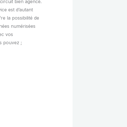
ircuit bien agencé.
ice est d’autant
e la possibilité de
nnées numérisées
ec vos
s pouvez ;