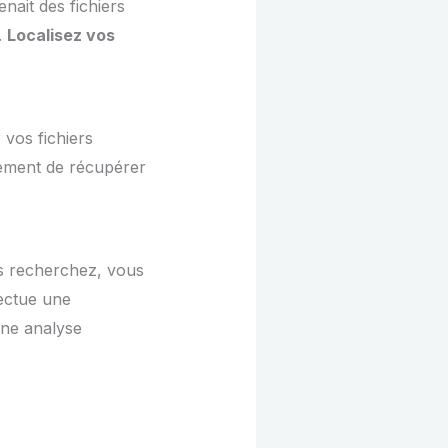
nait des fichiers
.
Localisez vos
 vos fichiers
lement de récupérer
ous recherchez, vous
fectue une
une analyse