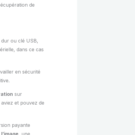
 récupération de
e dur ou clé USB,
érielle, dans ce cas
vailler en sécurité
itive.
ration
sur
 aviez et pouvez de
rsion payante
 l’image
, une