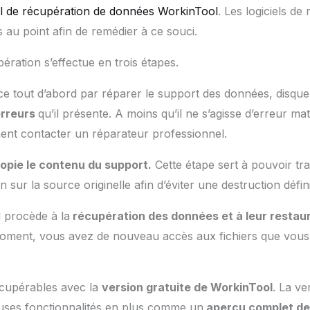
el de récupération de données WorkinTool
. Les logiciels de
 au point afin de remédier à ce souci.
pération s’effectue en trois étapes.
ce tout d’abord par réparer le support des données, disqu
erreurs
qu’il présente. A moins qu’il ne s’agisse d’erreur mat
ment contacter un réparateur professionnel.
opie le contenu du support.
Cette étape sert à pouvoir tra
 sur la source originelle afin d’éviter une destruction défin
el procède à la
récupération des données et à leur restau
 moment, vous avez de nouveau accès aux fichiers que vous
.
écupérables avec la
version gratuite de WorkinTool
. La ve
ses fonctionnalités en plus comme un
aperçu complet de