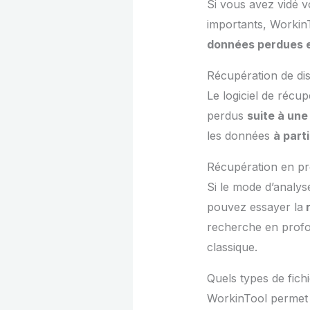
Si vous avez vidé v
importants, WorkinT
données perdues e
Récupération de dis
Le logiciel de récu
perdus
suite à une
les données
à part
Récupération en p
Si le mode d’analys
pouvez essayer la
r
recherche en profo
classique.
Quels types de fich
WorkinTool permet 