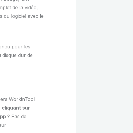
let de la vidéo,
 du logiciel avec le
conçu pour les
u disque dur de
hiers WorkinTool
 cliquant sur
upp
? Pas de
eur