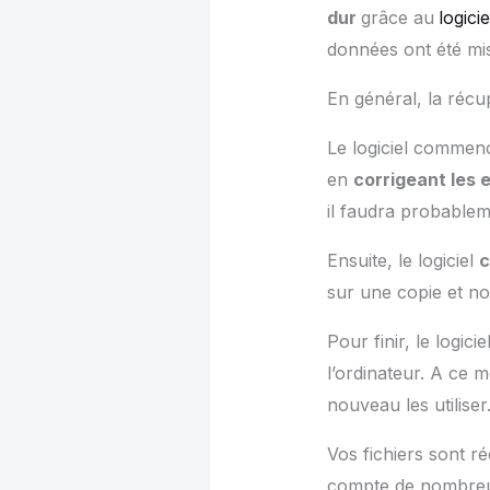
dur
grâce au
logici
données ont été mis
En général, la récu
Le logiciel commen
en
corrigeant les 
il faudra probable
Ensuite, le logiciel
c
sur une copie et non
Pour finir, le logici
l’ordinateur. A ce
nouveau les utiliser
Vos fichiers sont r
compte de nombreu