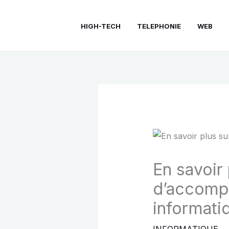
Aller
au
HIGH-TECH
TELEPHONIE
WEB
contenu
En savoir 
d’accomp
informat
INFORMATIQUE