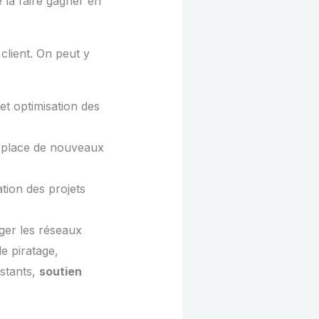
 la faire gagner en
client. On peut y
 et optimisation des
en place de nouveaux
ation des projets
ger les réseaux
e piratage,
istants,
soutien