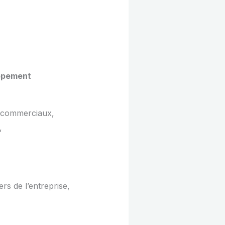
ppement
s commerciaux,
s,
rs de l’entreprise,