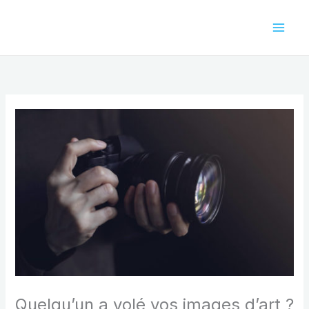
Aller
au
contenu
Quelqu’un a volé vos images d’art ?